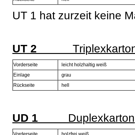
UT 1 hat zurzeit keine 
UT 2
Triplexkarto
Vorderseite
leicht holzhaltig weiß
Einlage
grau
Rückseite
hell
UD 1
Duplexkarton
Vorderseite
holzfrei weiß