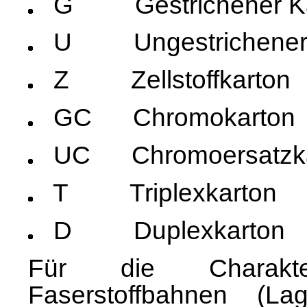
G
Gestrichener K
U
Ungestrichener
Z
Zellstoffkarton
GC
Chromokarton
UC
Chromoersatzk
T
Triplexkarton
D
Duplexkarton
Für die Charakter
Faserstoffbahnen (L